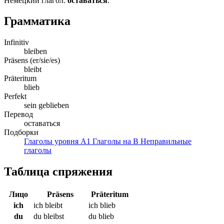
Немецкий глагол:
оставаться
.
Грамматика
Infinitiv
bleiben
Präsens (er/sie/es)
bleibt
Präteritum
blieb
Perfekt
sein geblieben
Перевод
оставаться
Подборки
Глаголы уровня A1
Глаголы на B
Неправильные
глаголы
Таблица спряжения
Лицо
Präsens
Präteritum
ich
ich bleibt
ich blieb
du
du bleibst
du blieb