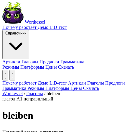
Wortkessel
Почему работает
Демо
LiD-тест
Справочник
Артикли
Глаголы
Предлоги
Грамматика
Режимы
Платформы
Цены
Скачать
Почему работает
Демо
LiD-тест
Артикли
Глаголы
Предлоги
Грамматика
Режимы
Платформы
Цены
Скачать
Wortkessel
/
Глаголы
/
bleiben
глагол
A1
неправильный
bleiben