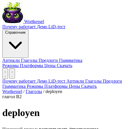
Wortkessel
Почему работает
Демо
LiD-тест
Справочник
Артикли
Глаголы
Предлоги
Грамматика
Режимы
Платформы
Цены
Скачать
Почему работает
Демо
LiD-тест
Артикли
Глаголы
Предлоги
Грамматика
Режимы
Платформы
Цены
Скачать
Wortkessel
/
Глаголы
/
deployen
глагол
B2
deployen