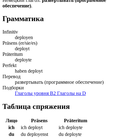
Немецкий глагол:
развертывать (программное
обеспечение)
.
Грамматика
Infinitiv
deployen
Präsens (er/sie/es)
deployt
Präteritum
deployte
Perfekt
haben deployt
Перевод
развертывать (программное обеспечение)
Подборки
Глаголы уровня B2
Глаголы на D
Таблица спряжения
Лицо
Präsens
Präteritum
ich
ich deployt
ich deployte
du
du deployenst
du deployte