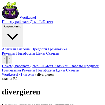
Wortkessel
Почему работает
Демо
LiD-тест
Справочник
Артикли
Глаголы
Предлоги
Грамматика
Режимы
Платформы
Цены
Скачать
Почему работает
Демо
LiD-тест
Артикли
Глаголы
Предлоги
Грамматика
Режимы
Платформы
Цены
Скачать
Wortkessel
/
Глаголы
/
divergieren
глагол
B2
divergieren