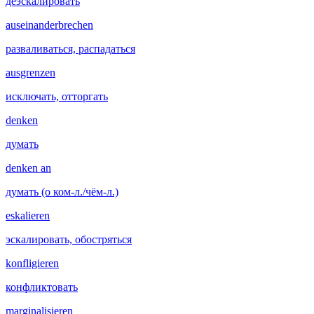
деэскалировать
auseinanderbrechen
разваливаться, распадаться
ausgrenzen
исключать, отторгать
denken
думать
denken an
думать (о ком-л./чём-л.)
eskalieren
эскалировать, обостряться
konfligieren
конфликтовать
marginalisieren