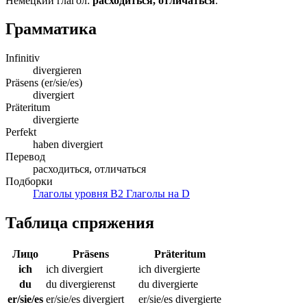
Немецкий глагол:
расходиться, отличаться
.
Грамматика
Infinitiv
divergieren
Präsens (er/sie/es)
divergiert
Präteritum
divergierte
Perfekt
haben divergiert
Перевод
расходиться, отличаться
Подборки
Глаголы уровня B2
Глаголы на D
Таблица спряжения
Лицо
Präsens
Präteritum
ich
ich divergiert
ich divergierte
du
du divergierenst
du divergierte
er/sie/es
er/sie/es divergiert
er/sie/es divergierte