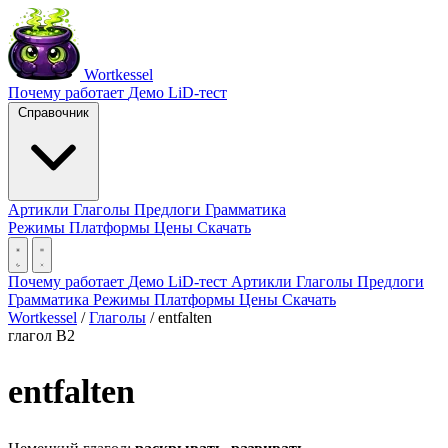
Wortkessel
Почему работает
Демо
LiD-тест
Справочник
Артикли
Глаголы
Предлоги
Грамматика
Режимы
Платформы
Цены
Скачать
Почему работает
Демо
LiD-тест
Артикли
Глаголы
Предлоги
Грамматика
Режимы
Платформы
Цены
Скачать
Wortkessel
/
Глаголы
/
entfalten
глагол
B2
entfalten