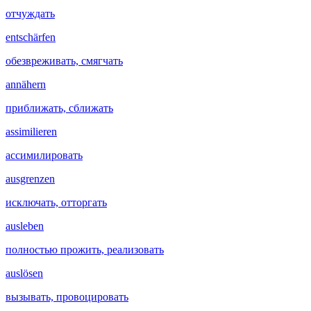
отчуждать
entschärfen
обезвреживать, смягчать
annähern
приближать, сближать
assimilieren
ассимилировать
ausgrenzen
исключать, отторгать
ausleben
полностью прожить, реализовать
auslösen
вызывать, провоцировать