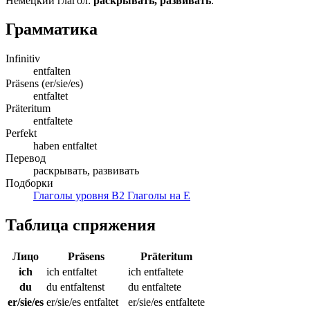
Немецкий глагол:
раскрывать, развивать
.
Грамматика
Infinitiv
entfalten
Präsens (er/sie/es)
entfaltet
Präteritum
entfaltete
Perfekt
haben entfaltet
Перевод
раскрывать, развивать
Подборки
Глаголы уровня B2
Глаголы на E
Таблица спряжения
Лицо
Präsens
Präteritum
ich
ich entfaltet
ich entfaltete
du
du entfaltenst
du entfaltete
er/sie/es
er/sie/es entfaltet
er/sie/es entfaltete