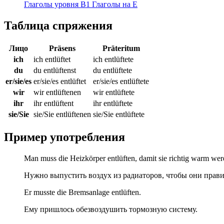
Глаголы уровня B1
Глаголы на E
Таблица спряжения
Лицо
Präsens
Präteritum
ich
ich entlüftet
ich entlüftete
du
du entlüftenst
du entlüftete
er/sie/es
er/sie/es entlüftet
er/sie/es entlüftete
wir
wir entlüftenen
wir entlüftete
ihr
ihr entlüftent
ihr entlüftete
sie/Sie
sie/Sie entlüftenen
sie/Sie entlüftete
Пример употребления
Man muss die Heizkörper entlüften, damit sie richtig warm wer
Нужно выпустить воздух из радиаторов, чтобы они прави
Er musste die Bremsanlage entlüften.
Ему пришлось обезвоздушить тормозную систему.