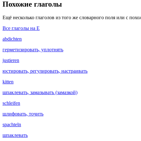
Похожие глаголы
Ещё несколько глаголов из того же словарного поля или с пох
Все глаголы на E
abdichten
герметизировать, уплотнять
justieren
юстировать, регулировать, настраивать
kitten
шпаклевать, замазывать (замазкой)
schleifen
шлифовать, точить
spachteln
шпаклевать