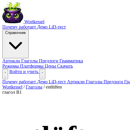
Wortkessel
Почему работает
Демо
LiD-тест
Справочник
Артикли
Глаголы
Предлоги
Грамматика
Режимы
Платформы
Цены
Скачать
Войти и учить
Почему работает
Демо
LiD-тест
Артикли
Глаголы
Предлоги
Гр
Wortkessel
/
Глаголы
/
entlüften
глагол
B1