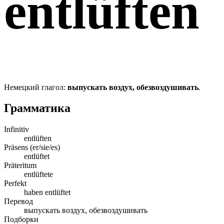
entlüften
Немецкий глагол:
выпускать воздух, обезвоздушивать
.
Грамматика
Infinitiv
entlüften
Präsens (er/sie/es)
entlüftet
Präteritum
entlüftete
Perfekt
haben entlüftet
Перевод
выпускать воздух, обезвоздушивать
Подборки