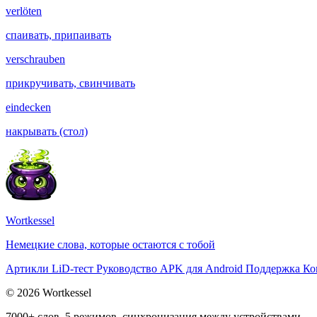
verlöten
спаивать, припаивать
verschrauben
прикручивать, свинчивать
eindecken
накрывать (стол)
Wortkessel
Немецкие слова, которые остаются с тобой
Артикли
LiD-тест
Руководство
APK для Android
Поддержка
Ко
© 2026 Wortkessel
7000+ слов, 5 режимов, синхронизация между устройствами