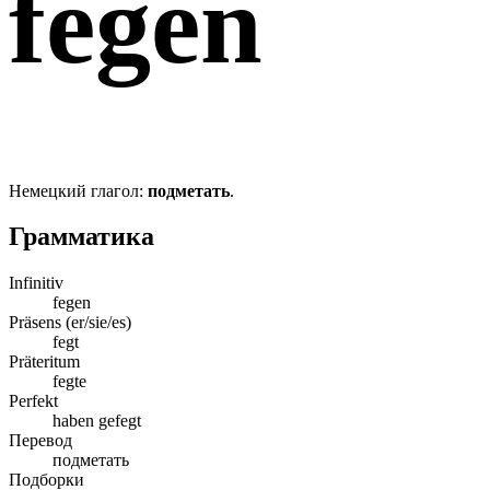
fegen
Немецкий глагол:
подметать
.
Грамматика
Infinitiv
fegen
Präsens (er/sie/es)
fegt
Präteritum
fegte
Perfekt
haben gefegt
Перевод
подметать
Подборки