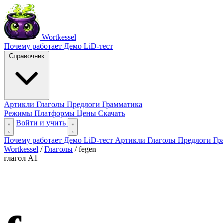
Wortkessel
Почему работает
Демо
LiD-тест
Справочник
Артикли
Глаголы
Предлоги
Грамматика
Режимы
Платформы
Цены
Скачать
Войти и учить
Почему работает
Демо
LiD-тест
Артикли
Глаголы
Предлоги
Гр
Wortkessel
/
Глаголы
/
fegen
глагол
A1