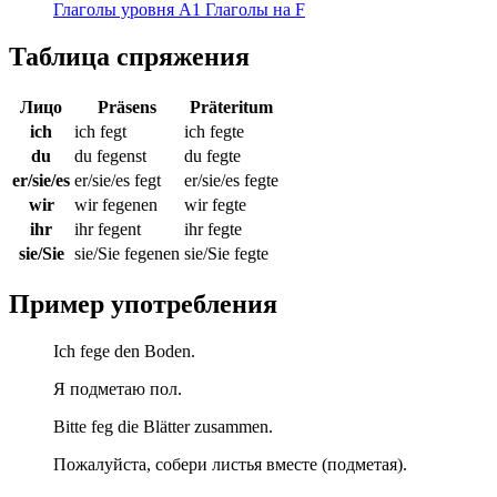
Глаголы уровня A1
Глаголы на F
Таблица спряжения
Лицо
Präsens
Präteritum
ich
ich fegt
ich fegte
du
du fegenst
du fegte
er/sie/es
er/sie/es fegt
er/sie/es fegte
wir
wir fegenen
wir fegte
ihr
ihr fegent
ihr fegte
sie/Sie
sie/Sie fegenen
sie/Sie fegte
Пример употребления
Ich fege den Boden.
Я подметаю пол.
Bitte feg die Blätter zusammen.
Пожалуйста, собери листья вместе (подметая).