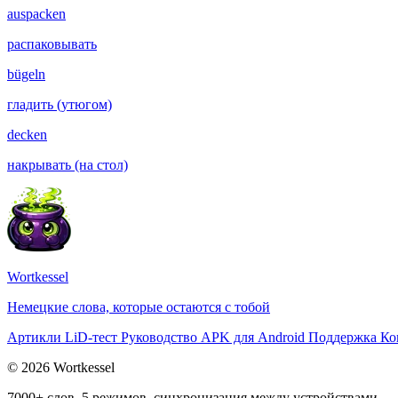
auspacken
распаковывать
bügeln
гладить (утюгом)
decken
накрывать (на стол)
Wortkessel
Немецкие слова, которые остаются с тобой
Артикли
LiD-тест
Руководство
APK для Android
Поддержка
Ко
© 2026 Wortkessel
7000+ слов, 5 режимов, синхронизация между устройствами