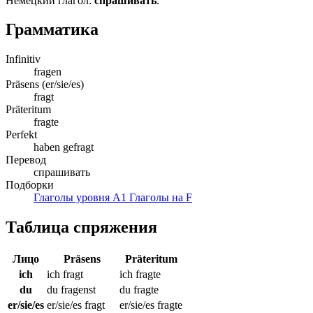
Немецкий глагол:
спрашивать
.
Грамматика
Infinitiv
fragen
Präsens (er/sie/es)
fragt
Präteritum
fragte
Perfekt
haben gefragt
Перевод
спрашивать
Подборки
Глаголы уровня A1
Глаголы на F
Таблица спряжения
Лицо
Präsens
Präteritum
ich
ich fragt
ich fragte
du
du fragenst
du fragte
er/sie/es
er/sie/es fragt
er/sie/es fragte