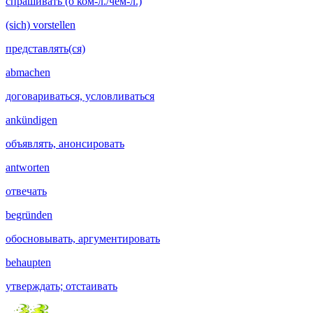
спрашивать (о ком-л./чём-л.)
(sich) vorstellen
представлять(ся)
abmachen
договариваться, условливаться
ankündigen
объявлять, анонсировать
antworten
отвечать
begründen
обосновывать, аргументировать
behaupten
утверждать; отстаивать