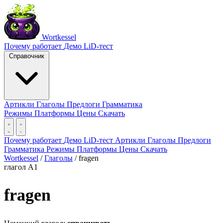
Wortkessel
Почему работает
Демо
LiD-тест
Справочник
Артикли
Глаголы
Предлоги
Грамматика
Режимы
Платформы
Цены
Скачать
Почему работает
Демо
LiD-тест
Артикли
Глаголы
Предлоги
Грамматика
Режимы
Платформы
Цены
Скачать
Wortkessel
/
Глаголы
/
fragen
глагол
A1
fragen