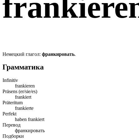
frankiere
Немецкий глагол:
франкировать
.
Грамматика
Infinitiv
frankieren
Präsens (er/sie/es)
frankiert
Präteritum
frankierte
Perfekt
haben frankiert
Перевод
франкировать
Подборки