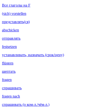
Все глаголы на F
(sich) vorstellen
представлять(ся)
abschicken
отправлять
festsetzen
устанавливать, назначать (срок/цену)
flüstern
шептать
fragen
спрашивать
fragen nach
спрашивать (о ком-л./чём-л.)