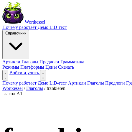
Wortkessel
Почему работает
Демо
LiD-тест
Справочник
Артикли
Глаголы
Предлоги
Грамматика
Режимы
Платформы
Цены
Скачать
Войти и учить
Почему работает
Демо
LiD-тест
Артикли
Глаголы
Предлоги
Гр
Wortkessel
/
Глаголы
/
frankieren
глагол
A1