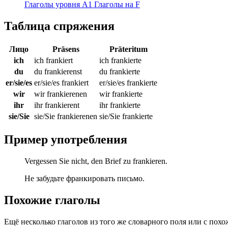
Глаголы уровня A1
Глаголы на F
Таблица спряжения
Лицо
Präsens
Präteritum
ich
ich frankiert
ich frankierte
du
du frankierenst
du frankierte
er/sie/es
er/sie/es frankiert
er/sie/es frankierte
wir
wir frankierenen
wir frankierte
ihr
ihr frankierent
ihr frankierte
sie/Sie
sie/Sie frankierenen
sie/Sie frankierte
Пример употребления
Vergessen Sie nicht, den Brief zu frankieren.
Не забудьте франкировать письмо.
Похожие глаголы
Ещё несколько глаголов из того же словарного поля или с пох