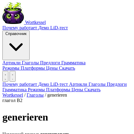
Wortkessel
Почему работает
Демо
LiD-тест
Справочник
Артикли
Глаголы
Предлоги
Грамматика
Режимы
Платформы
Цены
Скачать
Почему работает
Демо
LiD-тест
Артикли
Глаголы
Предлоги
Грамматика
Режимы
Платформы
Цены
Скачать
Wortkessel
/
Глаголы
/
generieren
глагол
B2
generieren