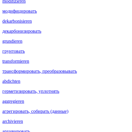
modifizieren
модифицировать
dekarbonisieren
декарбонизировать
grundieren
грунтовать
transformieren
трансформировать, преобразовывать
abdichten
герметизировать, уплотнять
aggregieren
агрегировать, собирать (данные)
archivieren
архивировать