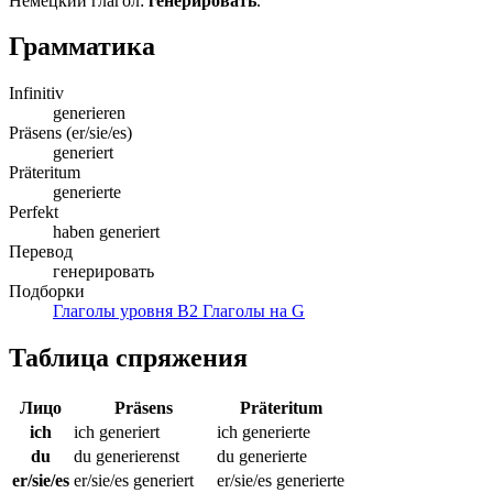
Немецкий глагол:
генерировать
.
Грамматика
Infinitiv
generieren
Präsens (er/sie/es)
generiert
Präteritum
generierte
Perfekt
haben generiert
Перевод
генерировать
Подборки
Глаголы уровня B2
Глаголы на G
Таблица спряжения
Лицо
Präsens
Präteritum
ich
ich generiert
ich generierte
du
du generierenst
du generierte
er/sie/es
er/sie/es generiert
er/sie/es generierte