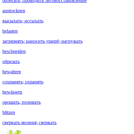
облесять; проводить лесовосстановление
austrocknen
высыхать; иссыхать
belasten
загрязнять; наносить ущерб; нагружать
beschneiden
обрезать
bewahren
сохранять; охранять
bewässern
орошать, поливать
blitzen
сверкать молния; сверкать