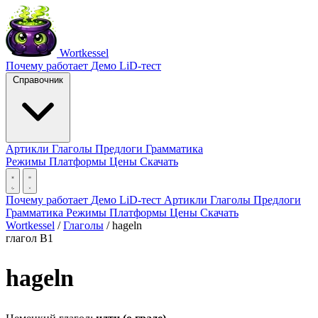
Wortkessel
Почему работает
Демо
LiD-тест
Справочник
Артикли
Глаголы
Предлоги
Грамматика
Режимы
Платформы
Цены
Скачать
Почему работает
Демо
LiD-тест
Артикли
Глаголы
Предлоги
Грамматика
Режимы
Платформы
Цены
Скачать
Wortkessel
/
Глаголы
/
hageln
глагол
B1
hageln