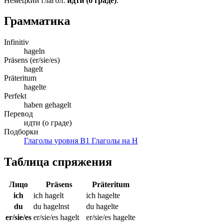
Немецкий глагол:
идти (о граде)
.
Грамматика
Infinitiv
hageln
Präsens (er/sie/es)
hagelt
Präteritum
hagelte
Perfekt
haben gehagelt
Перевод
идти (о граде)
Подборки
Глаголы уровня B1
Глаголы на H
Таблица спряжения
Лицо
Präsens
Präteritum
ich
ich hagelt
ich hagelte
du
du hagelnst
du hagelte
er/sie/es
er/sie/es hagelt
er/sie/es hagelte