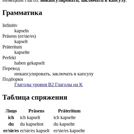
Немецкий глагол:
инкапсулировать, заключать в капсулу
.
Грамматика
Infinitiv
kapseln
Präsens (er/sie/es)
kapselt
Präteritum
kapselte
Perfekt
haben gekapselt
Перевод
инкапсулировать, заключать в капсулу
Подборки
Глаголы уровня B2
Глаголы на K
Таблица спряжения
Лицо
Präsens
Präteritum
ich
ich kapselt
ich kapselte
du
du kapselnst
du kapselte
er/sie/es
er/sie/es kapselt
er/sie/es kapselte