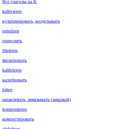
Все глаголы на K
kultivieren
культивировать, возделывать
entsalzen
опреснять
filtrieren
фильтровать
kalibrieren
калибровать
kitten
шпаклевать, замазывать (замазкой)
kompostieren
компостировать
abdichten