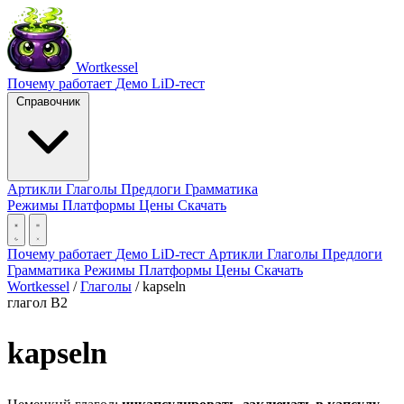
Wortkessel
Почему работает
Демо
LiD-тест
Справочник
Артикли
Глаголы
Предлоги
Грамматика
Режимы
Платформы
Цены
Скачать
Почему работает
Демо
LiD-тест
Артикли
Глаголы
Предлоги
Грамматика
Режимы
Платформы
Цены
Скачать
Wortkessel
/
Глаголы
/
kapseln
глагол
B2
kapseln