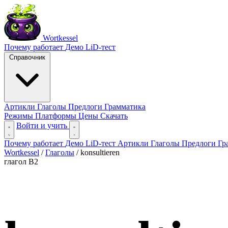
Wortkessel
Почему работает
Демо
LiD-тест
Справочник
Артикли
Глаголы
Предлоги
Грамматика
Режимы
Платформы
Цены
Скачать
Войти и учить
Почему работает
Демо
LiD-тест
Артикли
Глаголы
Предлоги
Гр
Wortkessel
/
Глаголы
/
konsultieren
глагол
B2