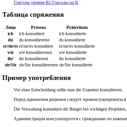
Глаголы уровня B2
Глаголы на K
Таблица спряжения
Лицо
Präsens
Präteritum
ich
ich konsultiert
ich konsultierte
du
du konsultierenst
du konsultierte
er/sie/es
er/sie/es konsultiert
er/sie/es konsultierte
wir
wir konsultierenen
wir konsultierte
ihr
ihr konsultierent
ihr konsultierte
sie/Sie
sie/Sie konsultierenen
sie/Sie konsultierte
Пример употребления
Vor einer Entscheidung sollte man die Experten konsultieren.
Перед принятием решения следует проконсультироваться 
Die Verwaltung konsultiert die Bürger bei wichtigen Projekten.
Администрация консультируется с гражданами по важны