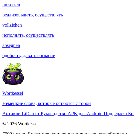
umsetzen
реализовывать, осуществлять
vollziehen
исполнять, осуществлять
absegnen
одобрять, давать согласие
Wortkessel
Немецкие слова, которые остаются с тобой
Артикли
LiD-тест
Руководство
APK для Android
Поддержка
Ко
© 2026 Wortkessel
7000+ слов, 5 режимов, синхронизация между устройствами