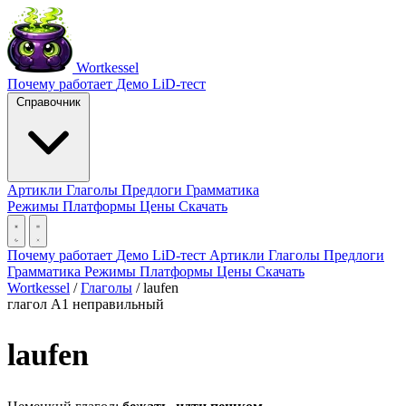
Wortkessel
Почему работает
Демо
LiD-тест
Справочник
Артикли
Глаголы
Предлоги
Грамматика
Режимы
Платформы
Цены
Скачать
Почему работает
Демо
LiD-тест
Артикли
Глаголы
Предлоги
Грамматика
Режимы
Платформы
Цены
Скачать
Wortkessel
/
Глаголы
/
laufen
глагол
A1
неправильный
laufen