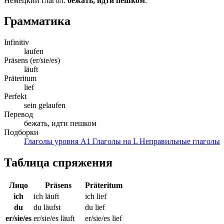
Немецкий глагол:
бежать, идти пешком
.
Грамматика
Infinitiv
laufen
Präsens (er/sie/es)
läuft
Präteritum
lief
Perfekt
sein gelaufen
Перевод
бежать, идти пешком
Подборки
Глаголы уровня A1
Глаголы на L
Неправильные глаголы
Таблица спряжения
Лицо
Präsens
Präteritum
ich
ich läuft
ich lief
du
du läufst
du lief
er/sie/es
er/sie/es läuft
er/sie/es lief