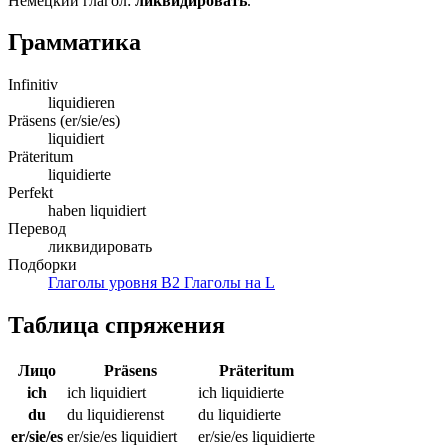
Немецкий глагол:
ликвидировать
.
Грамматика
Infinitiv
liquidieren
Präsens (er/sie/es)
liquidiert
Präteritum
liquidierte
Perfekt
haben liquidiert
Перевод
ликвидировать
Подборки
Глаголы уровня B2
Глаголы на L
Таблица спряжения
Лицо
Präsens
Präteritum
ich
ich liquidiert
ich liquidierte
du
du liquidierenst
du liquidierte
er/sie/es
er/sie/es liquidiert
er/sie/es liquidierte