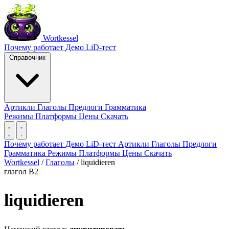
Wortkessel
Почему работает
Демо
LiD-тест
Справочник
Артикли
Глаголы
Предлоги
Грамматика
Режимы
Платформы
Цены
Скачать
Почему работает
Демо
LiD-тест
Артикли
Глаголы
Предлоги
Грамматика
Режимы
Платформы
Цены
Скачать
Wortkessel
/
Глаголы
/
liquidieren
глагол
B2
liquidieren