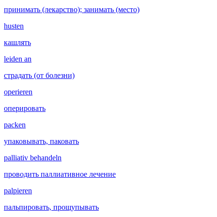
принимать (лекарство); занимать (место)
husten
кашлять
leiden an
страдать (от болезни)
operieren
оперировать
packen
упаковывать, паковать
palliativ behandeln
проводить паллиативное лечение
palpieren
пальпировать, прощупывать