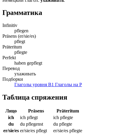
Немецкий глагол:
ухаживать
.
Грамматика
Infinitiv
pflegen
Präsens (er/sie/es)
pflegt
Präteritum
pflegte
Perfekt
haben gepflegt
Перевод
ухаживать
Подборки
Глаголы уровня B1
Глаголы на P
Таблица спряжения
Лицо
Präsens
Präteritum
ich
ich pflegt
ich pflegte
du
du pflegenst
du pflegte
er/sie/es
er/sie/es pflegt
er/sie/es pflegte