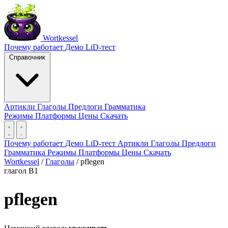
Wortkessel
Почему работает
Демо
LiD-тест
Справочник
Артикли
Глаголы
Предлоги
Грамматика
Режимы
Платформы
Цены
Скачать
Почему работает
Демо
LiD-тест
Артикли
Глаголы
Предлоги
Грамматика
Режимы
Платформы
Цены
Скачать
Wortkessel
/
Глаголы
/
pflegen
глагол
B1
pflegen