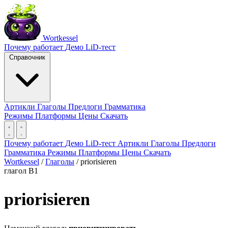
Wortkessel
Почему работает
Демо
LiD-тест
Справочник
Артикли
Глаголы
Предлоги
Грамматика
Режимы
Платформы
Цены
Скачать
Почему работает
Демо
LiD-тест
Артикли
Глаголы
Предлоги
Грамматика
Режимы
Платформы
Цены
Скачать
Wortkessel
/
Глаголы
/
priorisieren
глагол
B1
priorisieren