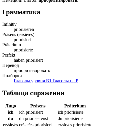
Немецкий глагол:
приоритизировать
.
Грамматика
Infinitiv
priorisieren
Präsens (er/sie/es)
priorisiert
Präteritum
priorisierte
Perfekt
haben priorisiert
Перевод
приоритизировать
Подборки
Глаголы уровня B1
Глаголы на P
Таблица спряжения
Лицо
Präsens
Präteritum
ich
ich priorisiert
ich priorisierte
du
du priorisierenst
du priorisierte
er/sie/es
er/sie/es priorisiert
er/sie/es priorisierte