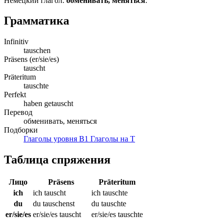
Немецкий глагол:
обменивать, меняться
.
Грамматика
Infinitiv
tauschen
Präsens (er/sie/es)
tauscht
Präteritum
tauschte
Perfekt
haben getauscht
Перевод
обменивать, меняться
Подборки
Глаголы уровня B1
Глаголы на T
Таблица спряжения
Лицо
Präsens
Präteritum
ich
ich tauscht
ich tauschte
du
du tauschenst
du tauschte
er/sie/es
er/sie/es tauscht
er/sie/es tauschte