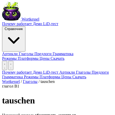
Wortkessel
Почему работает
Демо
LiD-тест
Справочник
Артикли
Глаголы
Предлоги
Грамматика
Режимы
Платформы
Цены
Скачать
Почему работает
Демо
LiD-тест
Артикли
Глаголы
Предлоги
Грамматика
Режимы
Платформы
Цены
Скачать
Wortkessel
/
Глаголы
/
tauschen
глагол
B1
tauschen