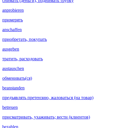
снимать (деньги), поднимать трубку
anprobieren
примерять
anschaffen
приобретать, покупать
ausgeben
тратить, расходовать
austauschen
обменивать(ся)
beanstanden
предъявлять претензию, жаловаться (на товар)
betreuen
присматривать, ухаживать; вести (клиентов)
bezahlen