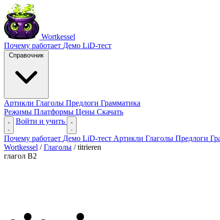
Wortkessel
Почему работает
Демо
LiD-тест
Справочник
Артикли
Глаголы
Предлоги
Грамматика
Режимы
Платформы
Цены
Скачать
Войти и учить
Почему работает
Демо
LiD-тест
Артикли
Глаголы
Предлоги
Гр
Wortkessel
/
Глаголы
/
titrieren
глагол
B2