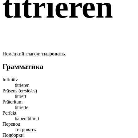
titrieren
Немецкий глагол:
титровать
.
Грамматика
Infinitiv
titrieren
Präsens (er/sie/es)
titriert
Präteritum
titrierte
Perfekt
haben titriert
Перевод
титровать
Подборки