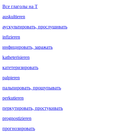
Все глаголы на T
auskultieren
аускультировать, прослушивать
infizieren
инфицировать, заражать
katheterisieren
катетеризировать
palpieren
пальпировать, прощупывать
perkutieren
перкутировать, простукивать
prognostizieren
прогнозировать