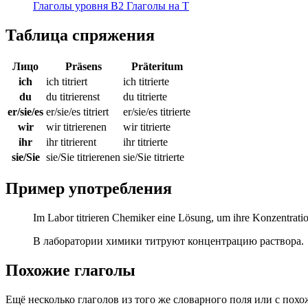
Глаголы уровня B2
Глаголы на T
Таблица спряжения
Лицо
Präsens
Präteritum
ich
ich titriert
ich titrierte
du
du titrierenst
du titrierte
er/sie/es
er/sie/es titriert
er/sie/es titrierte
wir
wir titrierenen
wir titrierte
ihr
ihr titrierent
ihr titrierte
sie/Sie
sie/Sie titrierenen
sie/Sie titrierte
Пример употребления
Im Labor titrieren Chemiker eine Lösung, um ihre Konzentrati
В лаборатории химики титруют концентрацию раствора.
Похожие глаголы
Ещё несколько глаголов из того же словарного поля или с пох