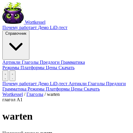
Wortkessel
Почему работает
Демо
LiD-тест
Справочник
Артикли
Глаголы
Предлоги
Грамматика
Режимы
Платформы
Цены
Скачать
Почему работает
Демо
LiD-тест
Артикли
Глаголы
Предлоги
Грамматика
Режимы
Платформы
Цены
Скачать
Wortkessel
/
Глаголы
/
warten
глагол
A1
warten