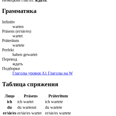
Немецкий глагол:
ждать
.
Грамматика
Infinitiv
warten
Präsens (er/sie/es)
wartet
Präteritum
wartete
Perfekt
haben gewartet
Перевод
ждать
Подборки
Глаголы уровня A1
Глаголы на W
Таблица спряжения
Лицо
Präsens
Präteritum
ich
ich wartet
ich wartete
du
du wartenst
du wartete
er/sie/es
er/sie/es wartet
er/sie/es wartete