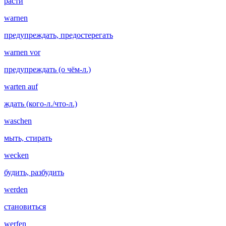
расти
warnen
предупреждать, предостерегать
warnen vor
предупреждать (о чём-л.)
warten auf
ждать (кого-л./что-л.)
waschen
мыть, стирать
wecken
будить, разбудить
werden
становиться
werfen