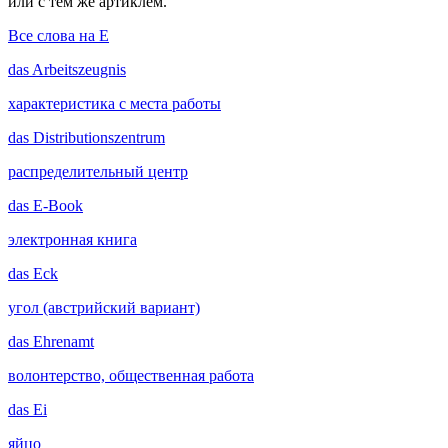
или с тем же артиклем.
Все слова на E
das
Arbeitszeugnis
характеристика с места работы
das
Distributionszentrum
распределительный центр
das
E-Book
электронная книга
das
Eck
угол (австрийский вариант)
das
Ehrenamt
волонтерство, общественная работа
das
Ei
яйцо