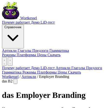
Wortkessel
Почему работает
Демо
LiD-тест
Справочник
Артикли
Глаголы
Предлоги
Грамматика
Режимы
Платформы
Цены
Скачать
Почему работает
Демо
LiD-тест
Артикли
Глаголы
Предлоги
Грамматика
Режимы
Платформы
Цены
Скачать
Wortkessel
/
Артикли
/
Employer Branding
das
B2
das
Employer Branding