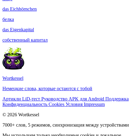
das
Eichhörnchen
белка
das
Eigenkapital
собственный капитал
Wortkessel
Немецкие слова, которые остаются с тобой
Артикли
LiD-тест
Руководство
APK для Android
Поддержка
Конфиденциальность
Cookies
Условия
Impressum
© 2026 Wortkessel
7000+ слов, 5 режимов, синхронизация между устройствами
Мы используем только необходимые cookies и локальное