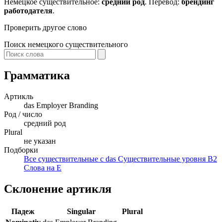
Немецкое существительное:
средний род
. Перевод:
брендинг
работодателя
.
Проверить другое слово
Поиск немецкого существительного
Грамматика
Артикль
das
Employer Branding
Род / число
средний род
Plural
не указан
Подборки
Все существительные с das
Существительные уровня B2
Слова на E
Склонение артикля
Падеж
Singular
Plural