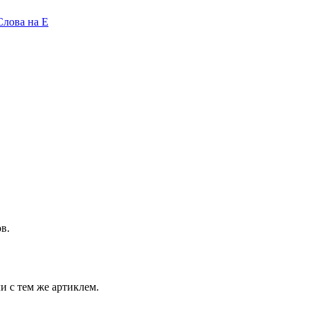
Слова на E
в.
и с тем же артиклем.