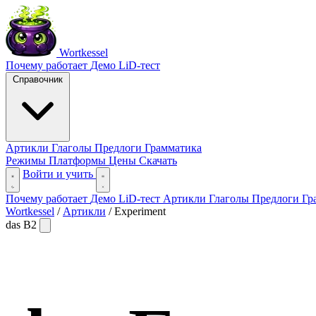
Wortkessel
Почему работает
Демо
LiD-тест
Справочник
Артикли
Глаголы
Предлоги
Грамматика
Режимы
Платформы
Цены
Скачать
Войти и учить
Почему работает
Демо
LiD-тест
Артикли
Глаголы
Предлоги
Гр
Wortkessel
/
Артикли
/
Experiment
das
B2