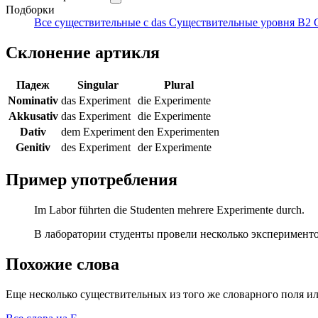
Подборки
Все существительные с das
Существительные уровня B2
Склонение артикля
Падеж
Singular
Plural
Nominativ
das Experiment
die Experimente
Akkusativ
das Experiment
die Experimente
Dativ
dem Experiment
den Experimenten
Genitiv
des Experiment
der Experimente
Пример употребления
Im Labor führten die Studenten mehrere Experimente durch.
В лаборатории студенты провели несколько эксперименто
Похожие слова
Еще несколько существительных из того же словарного поля ил