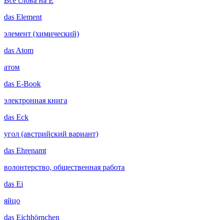
Все слова на E
das
Element
элемент (химический)
das
Atom
атом
das
E-Book
электронная книга
das
Eck
угол (австрийский вариант)
das
Ehrenamt
волонтерство, общественная работа
das
Ei
яйцо
das
Eichhörnchen