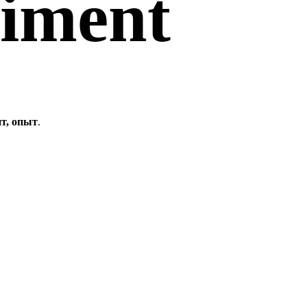
iment
т, опыт
.