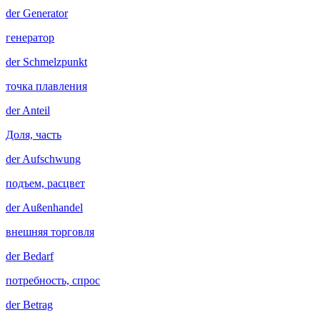
der
Generator
генератор
der
Schmelzpunkt
точка плавления
der
Anteil
Доля, часть
der
Aufschwung
подъем, расцвет
der
Außenhandel
внешняя торговля
der
Bedarf
потребность, спрос
der
Betrag