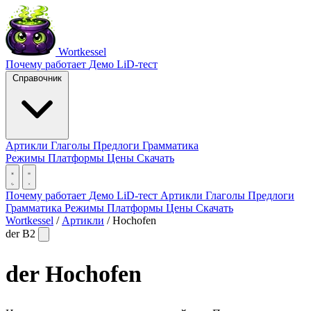
Wortkessel
Почему работает
Демо
LiD-тест
Справочник
Артикли
Глаголы
Предлоги
Грамматика
Режимы
Платформы
Цены
Скачать
Почему работает
Демо
LiD-тест
Артикли
Глаголы
Предлоги
Грамматика
Режимы
Платформы
Цены
Скачать
Wortkessel
/
Артикли
/
Hochofen
der
B2
der
Hochofen