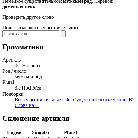
Немецкое существительное:
мужской род
. Перевод:
доменная печь
.
Проверить другое слово
Поиск немецкого существительного
Грамматика
Артикль
der
Hochofen
Род / число
мужской род
Plural
die Hochöfen
Подборки
Все существительные с der
Существительные уровня B2
Слова на H
Склонение артикля
Падеж
Singular
Plural