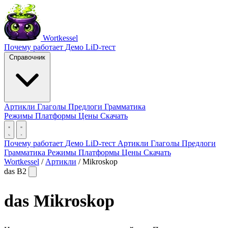
Wortkessel
Почему работает
Демо
LiD-тест
Справочник
Артикли
Глаголы
Предлоги
Грамматика
Режимы
Платформы
Цены
Скачать
Почему работает
Демо
LiD-тест
Артикли
Глаголы
Предлоги
Грамматика
Режимы
Платформы
Цены
Скачать
Wortkessel
/
Артикли
/
Mikroskop
das
B2
das
Mikroskop