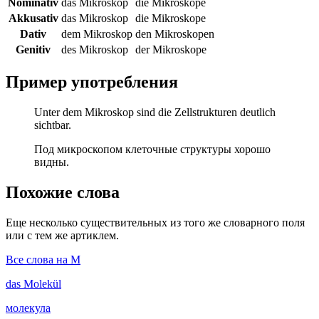
Nominativ
das Mikroskop
die Mikroskope
Akkusativ
das Mikroskop
die Mikroskope
Dativ
dem Mikroskop
den Mikroskopen
Genitiv
des Mikroskop
der Mikroskope
Пример употребления
Unter dem Mikroskop sind die Zellstrukturen deutlich
sichtbar.
Под микроскопом клеточные структуры хорошо
видны.
Похожие слова
Еще несколько существительных из того же словарного поля
или с тем же артиклем.
Все слова на M
das
Molekül
молекула