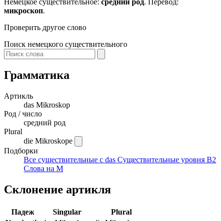
Немецкое существительное:
средний род
. Перевод:
микроскоп
.
Проверить другое слово
Поиск немецкого существительного
Грамматика
Артикль
das
Mikroskop
Род / число
средний род
Plural
die Mikroskope
Подборки
Все существительные с das
Существительные уровня B2
Слова на M
Склонение артикля
Падеж
Singular
Plural