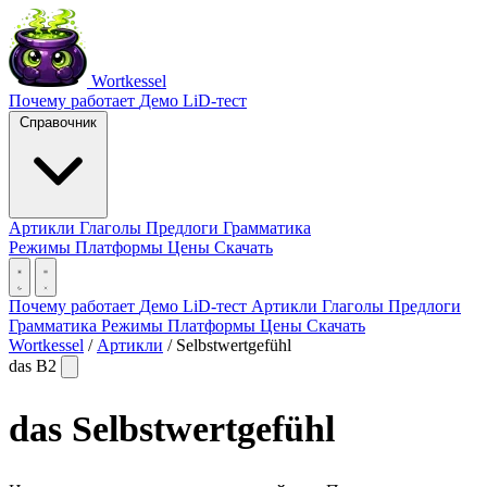
Wortkessel
Почему работает
Демо
LiD-тест
Справочник
Артикли
Глаголы
Предлоги
Грамматика
Режимы
Платформы
Цены
Скачать
Почему работает
Демо
LiD-тест
Артикли
Глаголы
Предлоги
Грамматика
Режимы
Платформы
Цены
Скачать
Wortkessel
/
Артикли
/
Selbstwertgefühl
das
B2
das
Selbstwertgefühl