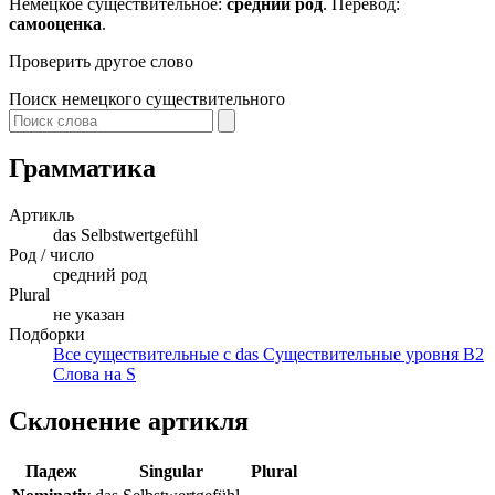
Немецкое существительное:
средний род
. Перевод:
самооценка
.
Проверить другое слово
Поиск немецкого существительного
Грамматика
Артикль
das
Selbstwertgefühl
Род / число
средний род
Plural
не указан
Подборки
Все существительные с das
Существительные уровня B2
Слова на S
Склонение артикля
Падеж
Singular
Plural