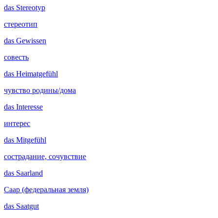
das
Stereotyp
стереотип
das
Gewissen
совесть
das
Heimatgefühl
чувство родины/дома
das
Interesse
интерес
das
Mitgefühl
сострадание, сочувствие
das
Saarland
Саар (федеральная земля)
das
Saatgut