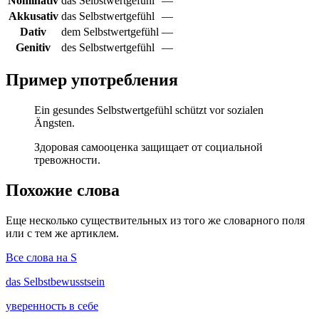
Nominativ
das Selbstwertgefühl
—
Akkusativ
das Selbstwertgefühl
—
Dativ
dem Selbstwertgefühl
—
Genitiv
des Selbstwertgefühl
—
Пример употребления
Ein gesundes Selbstwertgefühl schützt vor sozialen
Ängsten.
Здоровая самооценка защищает от социальной
тревожности.
Похожие слова
Еще несколько существительных из того же словарного поля
или с тем же артиклем.
Все слова на S
das
Selbstbewusstsein
уверенность в себе