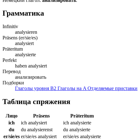
Немецкий глагол:
анализировать
.
Грамматика
Infinitiv
analysieren
Präsens (er/sie/es)
analysiert
Präteritum
analysierte
Perfekt
haben analysiert
Перевод
анализировать
Подборки
Глаголы уровня B2
Глаголы на A
Отделяемые приставки
Таблица спряжения
Лицо
Präsens
Präteritum
ich
ich analysiert
ich analysierte
du
du analysierenst
du analysierte
er/sie/es
er/sie/es analysiert
er/sie/es analysierte