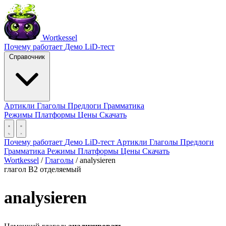
Wortkessel
Почему работает
Демо
LiD-тест
Справочник
Артикли
Глаголы
Предлоги
Грамматика
Режимы
Платформы
Цены
Скачать
Почему работает
Демо
LiD-тест
Артикли
Глаголы
Предлоги
Грамматика
Режимы
Платформы
Цены
Скачать
Wortkessel
/
Глаголы
/
analysieren
глагол
B2
отделяемый
analysieren