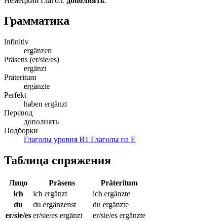
Немецкий глагол:
дополнять
.
Грамматика
Infinitiv
ergänzen
Präsens (er/sie/es)
ergänzt
Präteritum
ergänzte
Perfekt
haben ergänzt
Перевод
дополнять
Подборки
Глаголы уровня B1
Глаголы на E
Таблица спряжения
Лицо
Präsens
Präteritum
ich
ich ergänzt
ich ergänzte
du
du ergänzenst
du ergänzte
er/sie/es
er/sie/es ergänzt
er/sie/es ergänzte