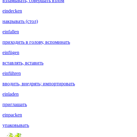
взламывать, совершать взлом
eindecken
накрывать (стол)
einfallen
приходить в голову, вспоминать
einfügen
вставлять, вставить
einführen
вводить, внедрять; импортировать
einladen
приглашать
einpacken
упаковывать