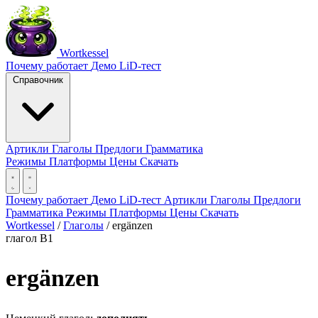
Wortkessel
Почему работает
Демо
LiD-тест
Справочник
Артикли
Глаголы
Предлоги
Грамматика
Режимы
Платформы
Цены
Скачать
Почему работает
Демо
LiD-тест
Артикли
Глаголы
Предлоги
Грамматика
Режимы
Платформы
Цены
Скачать
Wortkessel
/
Глаголы
/
ergänzen
глагол
B1
ergänzen