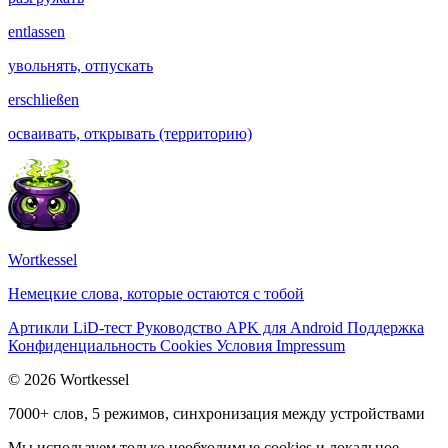
entlassen
увольнять, отпускать
erschließen
осваивать, открывать (территорию)
Wortkessel
Немецкие слова, которые остаются с тобой
Артикли
LiD-тест
Руководство
APK для Android
Поддержка
Конфиденциальность
Cookies
Условия
Impressum
© 2026 Wortkessel
7000+ слов, 5 режимов, синхронизация между устройствами
Мы используем только необходимые cookies и локальное