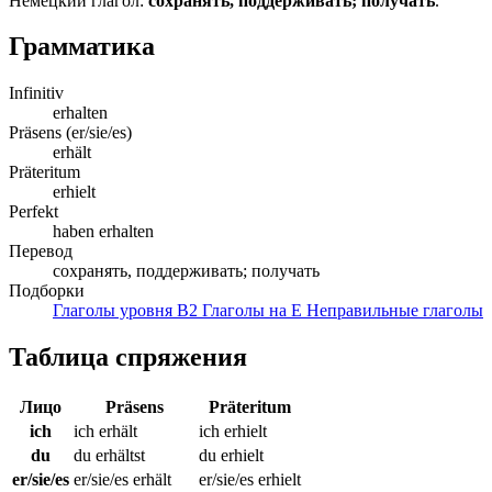
Немецкий глагол:
сохранять, поддерживать; получать
.
Грамматика
Infinitiv
erhalten
Präsens (er/sie/es)
erhält
Präteritum
erhielt
Perfekt
haben erhalten
Перевод
сохранять, поддерживать; получать
Подборки
Глаголы уровня B2
Глаголы на E
Неправильные глаголы
Таблица спряжения
Лицо
Präsens
Präteritum
ich
ich erhält
ich erhielt
du
du erhältst
du erhielt
er/sie/es
er/sie/es erhält
er/sie/es erhielt