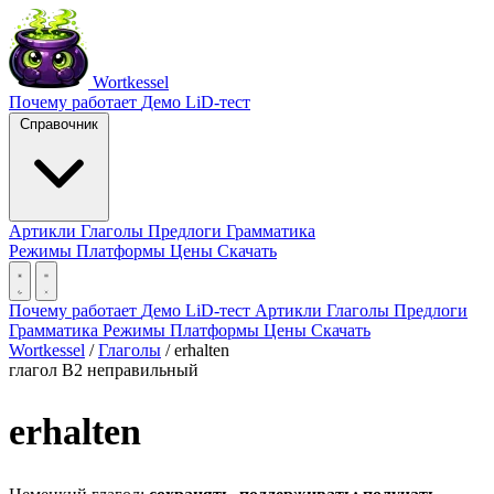
Wortkessel
Почему работает
Демо
LiD-тест
Справочник
Артикли
Глаголы
Предлоги
Грамматика
Режимы
Платформы
Цены
Скачать
Почему работает
Демо
LiD-тест
Артикли
Глаголы
Предлоги
Грамматика
Режимы
Платформы
Цены
Скачать
Wortkessel
/
Глаголы
/
erhalten
глагол
B2
неправильный
erhalten