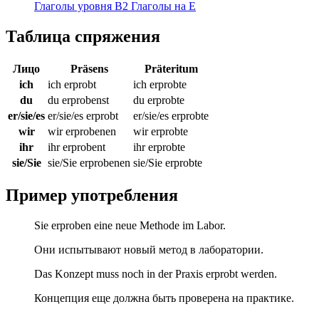
Глаголы уровня B2
Глаголы на E
Таблица спряжения
Лицо
Präsens
Präteritum
ich
ich erprobt
ich erprobte
du
du erprobenst
du erprobte
er/sie/es
er/sie/es erprobt
er/sie/es erprobte
wir
wir erprobenen
wir erprobte
ihr
ihr erprobent
ihr erprobte
sie/Sie
sie/Sie erprobenen
sie/Sie erprobte
Пример употребления
Sie erproben eine neue Methode im Labor.
Они испытывают новый метод в лаборатории.
Das Konzept muss noch in der Praxis erprobt werden.
Концепция еще должна быть проверена на практике.