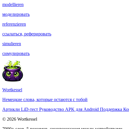
modellieren
моделировать
referenzieren
ссылаться, реферировать
simulieren
симулировать
Wortkessel
Немецкие слова, которые остаются с тобой
Артикли
LiD-тест
Руководство
APK для Android
Поддержка
Ко
© 2026 Wortkessel
7000+ слов, 5 режимов, синхронизация между устройствами