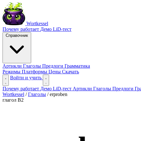
Wortkessel
Почему работает
Демо
LiD-тест
Справочник
Артикли
Глаголы
Предлоги
Грамматика
Режимы
Платформы
Цены
Скачать
Войти и учить
Почему работает
Демо
LiD-тест
Артикли
Глаголы
Предлоги
Гр
Wortkessel
/
Глаголы
/
erproben
глагол
B2