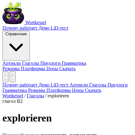
Wortkessel
Почему работает
Демо
LiD-тест
Справочник
Артикли
Глаголы
Предлоги
Грамматика
Режимы
Платформы
Цены
Скачать
Почему работает
Демо
LiD-тест
Артикли
Глаголы
Предлоги
Грамматика
Режимы
Платформы
Цены
Скачать
Wortkessel
/
Глаголы
/
explorieren
глагол
B2
explorieren