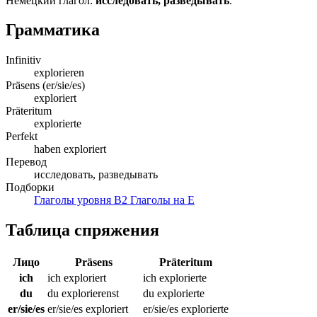
Немецкий глагол:
исследовать, разведывать
.
Грамматика
Infinitiv
explorieren
Präsens (er/sie/es)
exploriert
Präteritum
explorierte
Perfekt
haben exploriert
Перевод
исследовать, разведывать
Подборки
Глаголы уровня B2
Глаголы на E
Таблица спряжения
Лицо
Präsens
Präteritum
ich
ich exploriert
ich explorierte
du
du explorierenst
du explorierte
er/sie/es
er/sie/es exploriert
er/sie/es explorierte