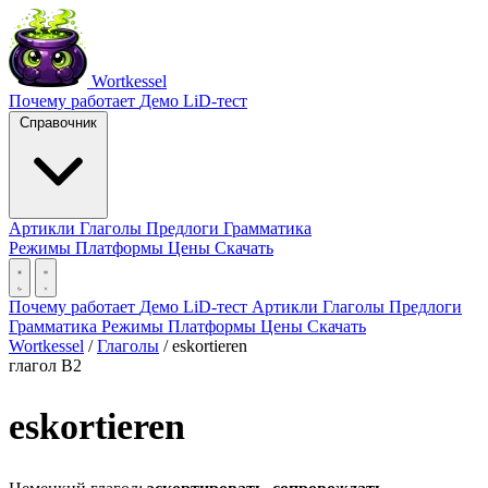
Wortkessel
Почему работает
Демо
LiD-тест
Справочник
Артикли
Глаголы
Предлоги
Грамматика
Режимы
Платформы
Цены
Скачать
Почему работает
Демо
LiD-тест
Артикли
Глаголы
Предлоги
Грамматика
Режимы
Платформы
Цены
Скачать
Wortkessel
/
Глаголы
/
eskortieren
глагол
B2
eskortieren