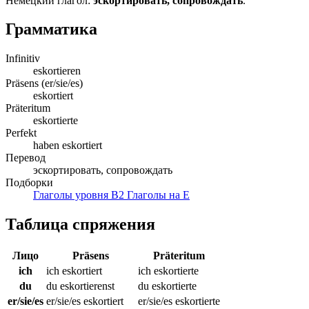
Немецкий глагол:
эскортировать, сопровождать
.
Грамматика
Infinitiv
eskortieren
Präsens (er/sie/es)
eskortiert
Präteritum
eskortierte
Perfekt
haben eskortiert
Перевод
эскортировать, сопровождать
Подборки
Глаголы уровня B2
Глаголы на E
Таблица спряжения
Лицо
Präsens
Präteritum
ich
ich eskortiert
ich eskortierte
du
du eskortierenst
du eskortierte
er/sie/es
er/sie/es eskortiert
er/sie/es eskortierte