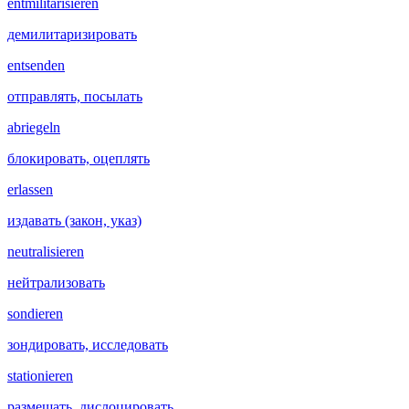
entmilitarisieren
демилитаризировать
entsenden
отправлять, посылать
abriegeln
блокировать, оцеплять
erlassen
издавать (закон, указ)
neutralisieren
нейтрализовать
sondieren
зондировать, исследовать
stationieren
размещать, дислоцировать