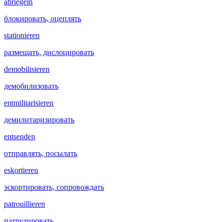
abriegeln
блокировать, оцеплять
stationieren
размещать, дислоцировать
demobilisieren
демобилизовать
entmilitarisieren
демилитаризировать
entsenden
отправлять, посылать
eskortieren
эскортировать, сопровождать
patrouillieren
патрулировать