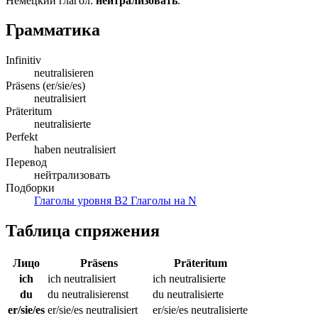
Немецкий глагол:
нейтрализовать
.
Грамматика
Infinitiv
neutralisieren
Präsens (er/sie/es)
neutralisiert
Präteritum
neutralisierte
Perfekt
haben neutralisiert
Перевод
нейтрализовать
Подборки
Глаголы уровня B2
Глаголы на N
Таблица спряжения
Лицо
Präsens
Präteritum
ich
ich neutralisiert
ich neutralisierte
du
du neutralisierenst
du neutralisierte
er/sie/es
er/sie/es neutralisiert
er/sie/es neutralisierte