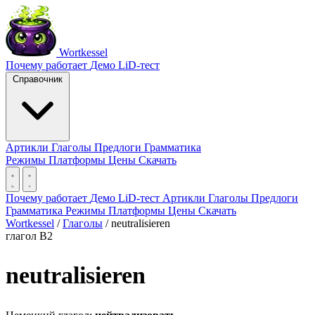
Wortkessel
Почему работает
Демо
LiD-тест
Справочник
Артикли
Глаголы
Предлоги
Грамматика
Режимы
Платформы
Цены
Скачать
Почему работает
Демо
LiD-тест
Артикли
Глаголы
Предлоги
Грамматика
Режимы
Платформы
Цены
Скачать
Wortkessel
/
Глаголы
/
neutralisieren
глагол
B2
neutralisieren