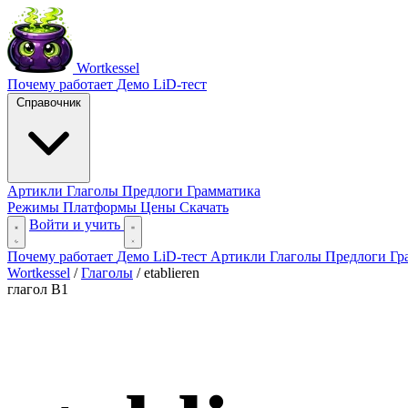
Wortkessel
Почему работает
Демо
LiD-тест
Справочник
Артикли
Глаголы
Предлоги
Грамматика
Режимы
Платформы
Цены
Скачать
Войти и учить
Почему работает
Демо
LiD-тест
Артикли
Глаголы
Предлоги
Гр
Wortkessel
/
Глаголы
/
etablieren
глагол
B1