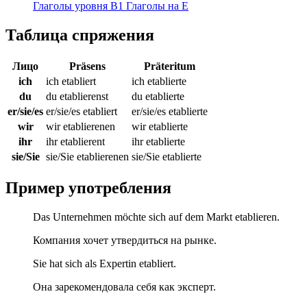
Глаголы уровня B1
Глаголы на E
Таблица спряжения
Лицо
Präsens
Präteritum
ich
ich etabliert
ich etablierte
du
du etablierenst
du etablierte
er/sie/es
er/sie/es etabliert
er/sie/es etablierte
wir
wir etablierenen
wir etablierte
ihr
ihr etablierent
ihr etablierte
sie/Sie
sie/Sie etablierenen
sie/Sie etablierte
Пример употребления
Das Unternehmen möchte sich auf dem Markt etablieren.
Компания хочет утвердиться на рынке.
Sie hat sich als Expertin etabliert.
Она зарекомендовала себя как эксперт.