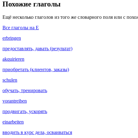
Похожие глаголы
Ещё несколько глаголов из того же словарного поля или с пох
Все глаголы на E
erbringen
предоставлять, давать (результат)
akquirieren
приобретать (клиентов, заказы)
schulen
обучать, тренировать
vorantreiben
продвигать, ускорять
einarbeiten
вводить в курс дела, осваиваться