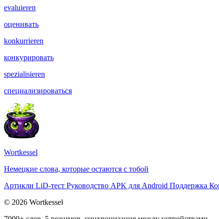
evaluieren
оценивать
konkurrieren
конкурировать
spezialisieren
специализироваться
Wortkessel
Немецкие слова, которые остаются с тобой
Артикли
LiD-тест
Руководство
APK для Android
Поддержка
Ко
© 2026 Wortkessel
7000+ слов, 5 режимов, синхронизация между устройствами