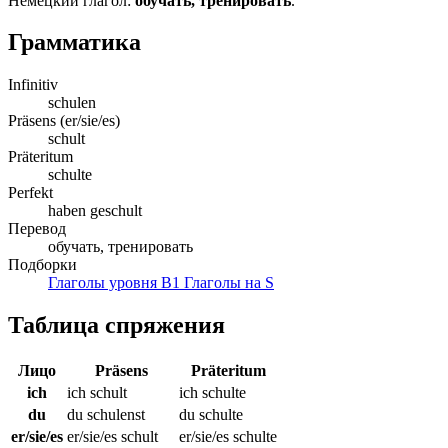
Немецкий глагол:
обучать, тренировать
.
Грамматика
Infinitiv
schulen
Präsens (er/sie/es)
schult
Präteritum
schulte
Perfekt
haben geschult
Перевод
обучать, тренировать
Подборки
Глаголы уровня B1
Глаголы на S
Таблица спряжения
Лицо
Präsens
Präteritum
ich
ich schult
ich schulte
du
du schulenst
du schulte
er/sie/es
er/sie/es schult
er/sie/es schulte