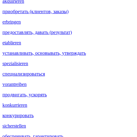
akquirieren
приобретать (клиентов, заказы)
erbringen
предоставлять, давать (результат)
etablieren
устанавливать, основывать, утверждать
spezialisieren
специализироваться
vorantreiben
продвигать, ускорять
konkurrieren
конкурировать
sicherstellen
обеспечивать, гарантировать