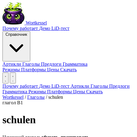
Wortkessel
Почему работает
Демо
LiD-тест
Справочник
Артикли
Глаголы
Предлоги
Грамматика
Режимы
Платформы
Цены
Скачать
Почему работает
Демо
LiD-тест
Артикли
Глаголы
Предлоги
Грамматика
Режимы
Платформы
Цены
Скачать
Wortkessel
/
Глаголы
/
schulen
глагол
B1
schulen