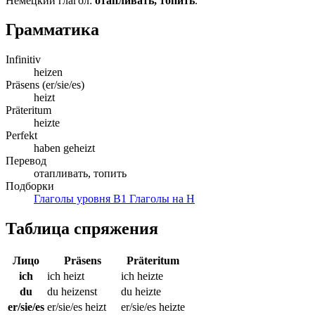
Немецкий глагол:
отапливать, топить
.
Грамматика
Infinitiv
heizen
Präsens (er/sie/es)
heizt
Präteritum
heizte
Perfekt
haben geheizt
Перевод
отапливать, топить
Подборки
Глаголы уровня B1
Глаголы на H
Таблица спряжения
Лицо
Präsens
Präteritum
ich
ich heizt
ich heizte
du
du heizenst
du heizte
er/sie/es
er/sie/es heizt
er/sie/es heizte