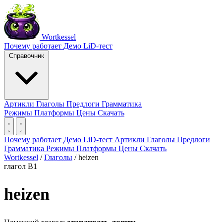
Wortkessel
Почему работает
Демо
LiD-тест
Справочник
Артикли
Глаголы
Предлоги
Грамматика
Режимы
Платформы
Цены
Скачать
Почему работает
Демо
LiD-тест
Артикли
Глаголы
Предлоги
Грамматика
Режимы
Платформы
Цены
Скачать
Wortkessel
/
Глаголы
/
heizen
глагол
B1
heizen