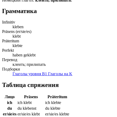
Немецкий глагол:
клеить; прилипать
.
Грамматика
Infinitiv
kleben
Präsens (er/sie/es)
klebt
Präteritum
klebte
Perfekt
haben geklebt
Перевод
клеить; прилипать
Подборки
Глаголы уровня B1
Глаголы на K
Таблица спряжения
Лицо
Präsens
Präteritum
ich
ich klebt
ich klebte
du
du klebenst
du klebte
er/sie/es
er/sie/es klebt
er/sie/es klebte