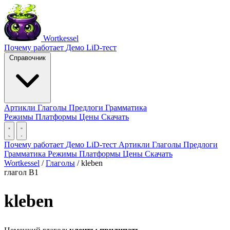
Wortkessel
Почему работает
Демо
LiD-тест
Справочник
Артикли
Глаголы
Предлоги
Грамматика
Режимы
Платформы
Цены
Скачать
Почему работает
Демо
LiD-тест
Артикли
Глаголы
Предлоги
Грамматика
Режимы
Платформы
Цены
Скачать
Wortkessel
/
Глаголы
/
kleben
глагол
B1
kleben