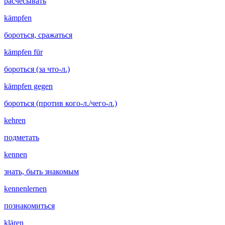
расчёсывать
kämpfen
бороться, сражаться
kämpfen für
бороться (за что-л.)
kämpfen gegen
бороться (против кого-л./чего-л.)
kehren
подметать
kennen
знать, быть знакомым
kennenlernen
познакомиться
klären