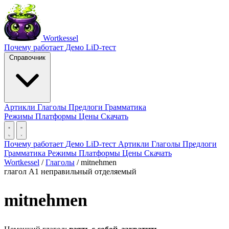
Wortkessel
Почему работает
Демо
LiD-тест
Справочник
Артикли
Глаголы
Предлоги
Грамматика
Режимы
Платформы
Цены
Скачать
Почему работает
Демо
LiD-тест
Артикли
Глаголы
Предлоги
Грамматика
Режимы
Платформы
Цены
Скачать
Wortkessel
/
Глаголы
/
mitnehmen
глагол
A1
неправильный
отделяемый
mitnehmen