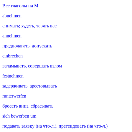
Все глаголы на M
abnehmen
снимать; худеть, терять вес
annehmen
предполагать, допускать
einbrechen
взламывать, совершать взлом
festnehmen
задерживать, арестовывать
runterwerfen
бросать вниз, сбрасывать
sich bewerben um
подавать заявку (на что-л.), претендовать (на что-л.)