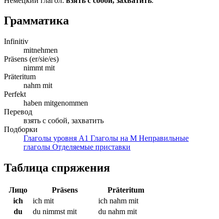
Немецкий глагол:
взять с собой, захватить
.
Грамматика
Infinitiv
mitnehmen
Präsens (er/sie/es)
nimmt mit
Präteritum
nahm mit
Perfekt
haben mitgenommen
Перевод
взять с собой, захватить
Подборки
Глаголы уровня A1
Глаголы на M
Неправильные
глаголы
Отделяемые приставки
Таблица спряжения
Лицо
Präsens
Präteritum
ich
ich mit
ich nahm mit
du
du nimmst mit
du nahm mit