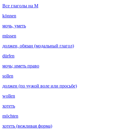
Все глаголы на M
können
мочь, уметь
müssen
должен, обязан (модальный глагол)
dürfen
мочь; иметь право
sollen
должен (по чужой воле или просьбе)
wollen
хотеть
möchten
хотеть (вежливая форма)