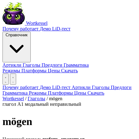
Wortkessel
Почему работает
Демо
LiD-тест
Справочник
Артикли
Глаголы
Предлоги
Грамматика
Режимы
Платформы
Цены
Скачать
Почему работает
Демо
LiD-тест
Артикли
Глаголы
Предлоги
Грамматика
Режимы
Платформы
Цены
Скачать
Wortkessel
/
Глаголы
/
mögen
глагол
A1
модальный
неправильный
mögen