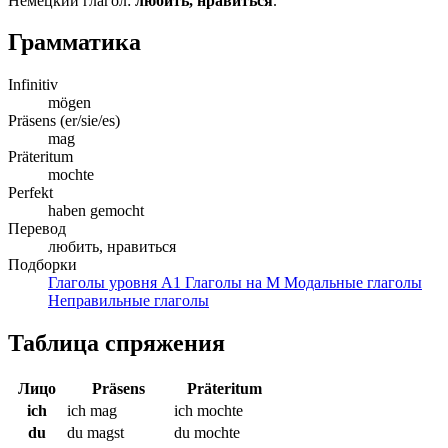
Немецкий глагол:
любить, нравиться
.
Грамматика
Infinitiv
mögen
Präsens (er/sie/es)
mag
Präteritum
mochte
Perfekt
haben gemocht
Перевод
любить, нравиться
Подборки
Глаголы уровня A1
Глаголы на M
Модальные глаголы
Неправильные глаголы
Таблица спряжения
Лицо
Präsens
Präteritum
ich
ich mag
ich mochte
du
du magst
du mochte