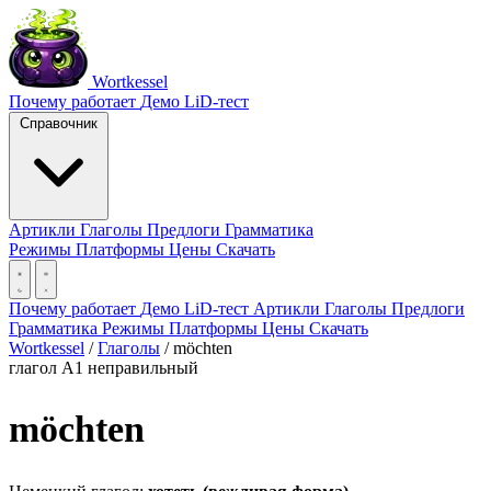
Wortkessel
Почему работает
Демо
LiD-тест
Справочник
Артикли
Глаголы
Предлоги
Грамматика
Режимы
Платформы
Цены
Скачать
Почему работает
Демо
LiD-тест
Артикли
Глаголы
Предлоги
Грамматика
Режимы
Платформы
Цены
Скачать
Wortkessel
/
Глаголы
/
möchten
глагол
A1
неправильный
möchten