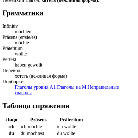
Немецкий глагол:
хотеть (вежливая форма)
.
Грамматика
Infinitiv
möchten
Präsens (er/sie/es)
möchte
Präteritum
wollte
Perfekt
haben gewollt
Перевод
хотеть (вежливая форма)
Подборки
Глаголы уровня A1
Глаголы на M
Неправильные
глаголы
Таблица спряжения
Лицо
Präsens
Präteritum
ich
ich möchte
ich wollte
du
du möchtest
du wollte