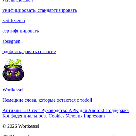
унифицировать, стандартизировать
zertifizieren
сертифицировать
absegnen
одобрять, давать согласие
Wortkessel
Немецкие слова, которые остаются с тобой
Артикли
LiD-тест
Руководство
APK для Android
Поддержка
Конфиденциальность
Cookies
Условия
Impressum
© 2026 Wortkessel