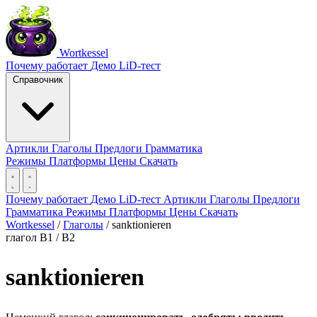
Wortkessel
Почему работает
Демо
LiD-тест
Справочник
Артикли
Глаголы
Предлоги
Грамматика
Режимы
Платформы
Цены
Скачать
Почему работает
Демо
LiD-тест
Артикли
Глаголы
Предлоги
Грамматика
Режимы
Платформы
Цены
Скачать
Wortkessel
/
Глаголы
/
sanktionieren
глагол
B1 / B2
sanktionieren