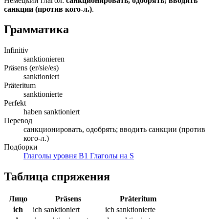
Немецкий глагол:
санкционировать, одобрять; вводить
санкции (против кого-л.)
.
Грамматика
Infinitiv
sanktionieren
Präsens (er/sie/es)
sanktioniert
Präteritum
sanktionierte
Perfekt
haben sanktioniert
Перевод
санкционировать, одобрять; вводить санкции (против
кого-л.)
Подборки
Глаголы уровня B1
Глаголы на S
Таблица спряжения
Лицо
Präsens
Präteritum
ich
ich sanktioniert
ich sanktionierte