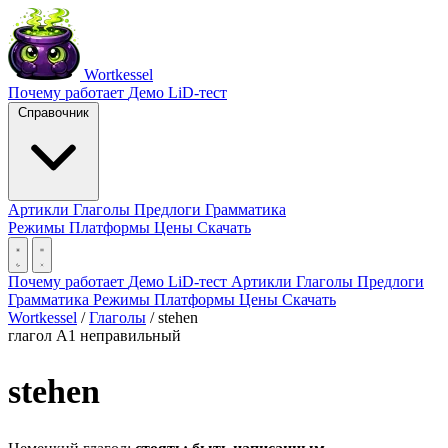
Wortkessel
Почему работает
Демо
LiD-тест
Справочник
Артикли
Глаголы
Предлоги
Грамматика
Режимы
Платформы
Цены
Скачать
Почему работает
Демо
LiD-тест
Артикли
Глаголы
Предлоги
Грамматика
Режимы
Платформы
Цены
Скачать
Wortkessel
/
Глаголы
/
stehen
глагол
A1
неправильный
stehen