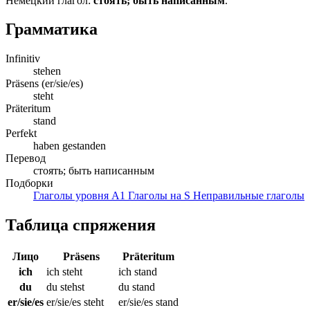
Немецкий глагол:
стоять; быть написанным
.
Грамматика
Infinitiv
stehen
Präsens (er/sie/es)
steht
Präteritum
stand
Perfekt
haben gestanden
Перевод
стоять; быть написанным
Подборки
Глаголы уровня A1
Глаголы на S
Неправильные глаголы
Таблица спряжения
Лицо
Präsens
Präteritum
ich
ich steht
ich stand
du
du stehst
du stand
er/sie/es
er/sie/es steht
er/sie/es stand