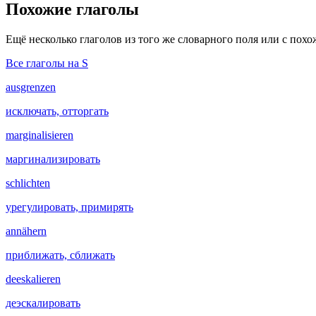
Похожие глаголы
Ещё несколько глаголов из того же словарного поля или с пох
Все глаголы на S
ausgrenzen
исключать, отторгать
marginalisieren
маргинализировать
schlichten
урегулировать, примирять
annähern
приближать, сближать
deeskalieren
деэскалировать