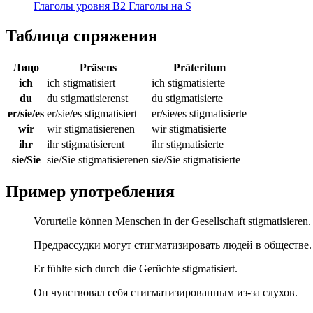
Глаголы уровня B2
Глаголы на S
Таблица спряжения
Лицо
Präsens
Präteritum
ich
ich stigmatisiert
ich stigmatisierte
du
du stigmatisierenst
du stigmatisierte
er/sie/es
er/sie/es stigmatisiert
er/sie/es stigmatisierte
wir
wir stigmatisierenen
wir stigmatisierte
ihr
ihr stigmatisierent
ihr stigmatisierte
sie/Sie
sie/Sie stigmatisierenen
sie/Sie stigmatisierte
Пример употребления
Vorurteile können Menschen in der Gesellschaft stigmatisieren.
Предрассудки могут стигматизировать людей в обществе.
Er fühlte sich durch die Gerüchte stigmatisiert.
Он чувствовал себя стигматизированным из-за слухов.