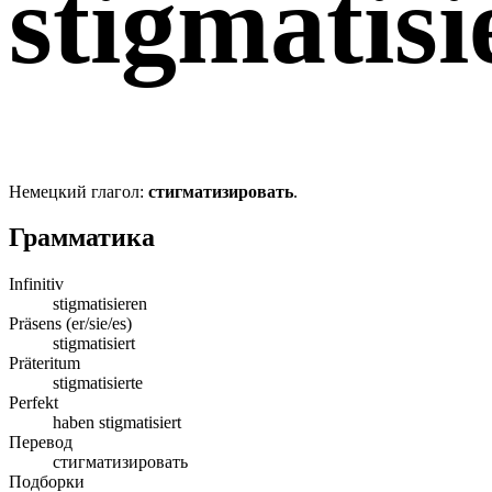
stigmatisi
Немецкий глагол:
стигматизировать
.
Грамматика
Infinitiv
stigmatisieren
Präsens (er/sie/es)
stigmatisiert
Präteritum
stigmatisierte
Perfekt
haben stigmatisiert
Перевод
стигматизировать
Подборки