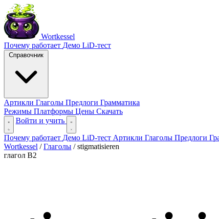
Wortkessel
Почему работает
Демо
LiD-тест
Справочник
Артикли
Глаголы
Предлоги
Грамматика
Режимы
Платформы
Цены
Скачать
Войти и учить
Почему работает
Демо
LiD-тест
Артикли
Глаголы
Предлоги
Гр
Wortkessel
/
Глаголы
/
stigmatisieren
глагол
B2