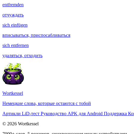
entfremden
отчуждать
sich einfügen
вписываться, приспосабливаться
sich entfernen
удаляться, отходить
Wortkessel
Немецкие слова, которые остаются с тобой
Артикли
LiD-тест
Руководство
APK для Android
Поддержка
Ко
© 2026 Wortkessel
7000+ слов, 5 режимов, синхронизация между устройствами