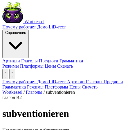
Wortkessel
Почему работает
Демо
LiD-тест
Справочник
Артикли
Глаголы
Предлоги
Грамматика
Режимы
Платформы
Цены
Скачать
Почему работает
Демо
LiD-тест
Артикли
Глаголы
Предлоги
Грамматика
Режимы
Платформы
Цены
Скачать
Wortkessel
/
Глаголы
/
subventionieren
глагол
B2
subventionieren