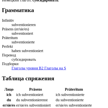
Немецкий глагол:
субсидировать
.
Грамматика
Infinitiv
subventionieren
Präsens (er/sie/es)
subventioniert
Präteritum
subventionierte
Perfekt
haben subventioniert
Перевод
субсидировать
Подборки
Глаголы уровня B2
Глаголы на S
Таблица спряжения
Лицо
Präsens
Präteritum
ich
ich subventioniert
ich subventionierte
du
du subventionierenst
du subventionierte
er/sie/es
er/sie/es subventioniert
er/sie/es subventionierte