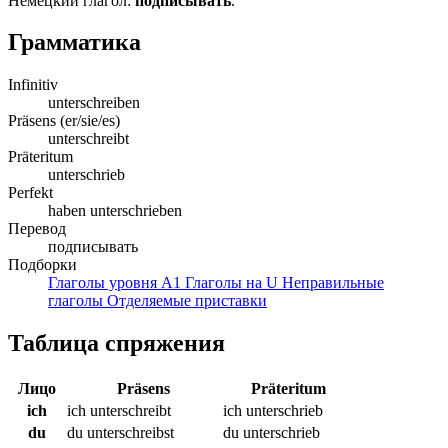
Немецкий глагол:
подписывать
.
Грамматика
Infinitiv
unterschreiben
Präsens (er/sie/es)
unterschreibt
Präteritum
unterschrieb
Perfekt
haben unterschrieben
Перевод
подписывать
Подборки
Глаголы уровня A1
Глаголы на U
Неправильные
глаголы
Отделяемые приставки
Таблица спряжения
Лицо
Präsens
Präteritum
ich
ich unterschreibt
ich unterschrieb
du
du unterschreibst
du unterschrieb