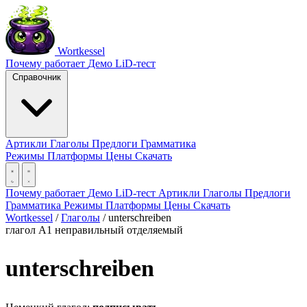
Wortkessel
Почему работает
Демо
LiD-тест
Справочник
Артикли
Глаголы
Предлоги
Грамматика
Режимы
Платформы
Цены
Скачать
Почему работает
Демо
LiD-тест
Артикли
Глаголы
Предлоги
Грамматика
Режимы
Платформы
Цены
Скачать
Wortkessel
/
Глаголы
/
unterschreiben
глагол
A1
неправильный
отделяемый
unterschreiben