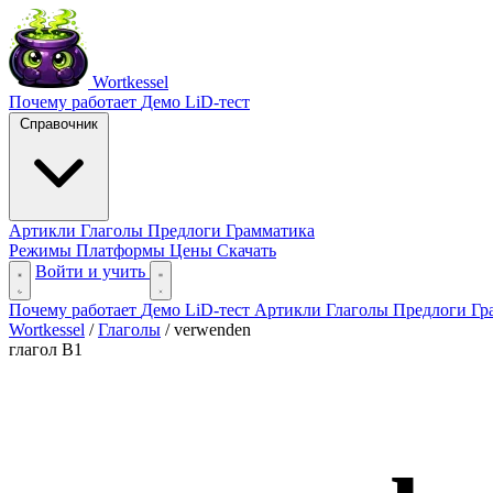
Wortkessel
Почему работает
Демо
LiD-тест
Справочник
Артикли
Глаголы
Предлоги
Грамматика
Режимы
Платформы
Цены
Скачать
Войти и учить
Почему работает
Демо
LiD-тест
Артикли
Глаголы
Предлоги
Гр
Wortkessel
/
Глаголы
/
verwenden
глагол
B1