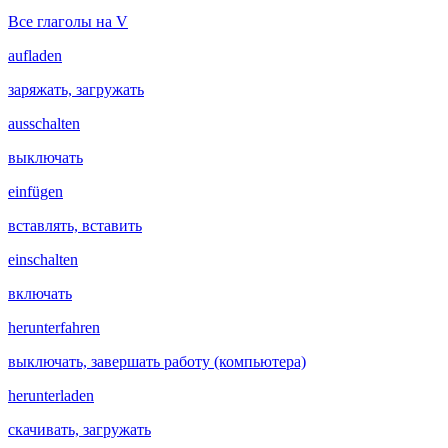
Все глаголы на V
aufladen
заряжать, загружать
ausschalten
выключать
einfügen
вставлять, вставить
einschalten
включать
herunterfahren
выключать, завершать работу (компьютера)
herunterladen
скачивать, загружать