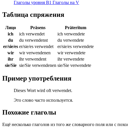
Глаголы уровня B1
Глаголы на V
Таблица спряжения
Лицо
Präsens
Präteritum
ich
ich verwendet
ich verwendete
du
du verwendenst
du verwendete
er/sie/es
er/sie/es verwendet
er/sie/es verwendete
wir
wir verwendenen
wir verwendete
ihr
ihr verwendent
ihr verwendete
sie/Sie
sie/Sie verwendenen
sie/Sie verwendete
Пример употребления
Dieses Wort wird oft verwendet.
Это слово часто используется.
Похожие глаголы
Ещё несколько глаголов из того же словарного поля или с пох