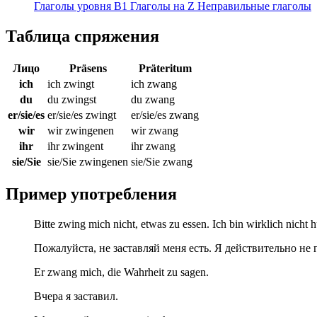
Глаголы уровня B1
Глаголы на Z
Неправильные глаголы
Таблица спряжения
Лицо
Präsens
Präteritum
ich
ich zwingt
ich zwang
du
du zwingst
du zwang
er/sie/es
er/sie/es zwingt
er/sie/es zwang
wir
wir zwingenen
wir zwang
ihr
ihr zwingent
ihr zwang
sie/Sie
sie/Sie zwingenen
sie/Sie zwang
Пример употребления
Bitte zwing mich nicht, etwas zu essen. Ich bin wirklich nicht 
Пожалуйста, не заставляй меня есть. Я действительно не 
Er zwang mich, die Wahrheit zu sagen.
Вчера я заставил.