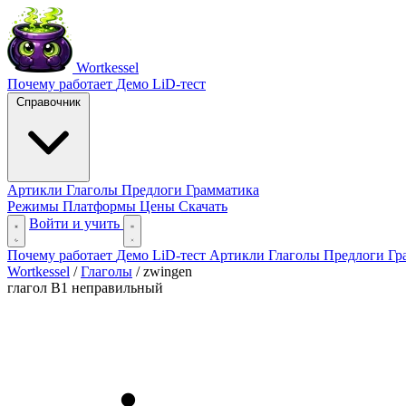
Wortkessel
Почему работает
Демо
LiD-тест
Справочник
Артикли
Глаголы
Предлоги
Грамматика
Режимы
Платформы
Цены
Скачать
Войти и учить
Почему работает
Демо
LiD-тест
Артикли
Глаголы
Предлоги
Гр
Wortkessel
/
Глаголы
/
zwingen
глагол
B1
неправильный