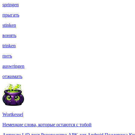
springen
прыгать
stinken
вонять
trinken
пить
auswringen
отжимать
Wortkessel
Немецкие слова, которые остаются с тобой
Артикли
LiD-тест
Руководство
APK для Android
Поддержка
Ко