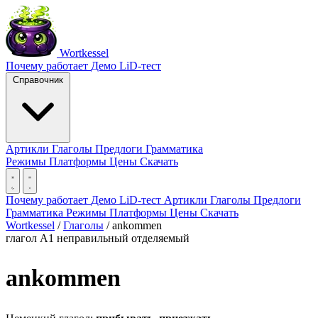
Wortkessel
Почему работает
Демо
LiD-тест
Справочник
Артикли
Глаголы
Предлоги
Грамматика
Режимы
Платформы
Цены
Скачать
Почему работает
Демо
LiD-тест
Артикли
Глаголы
Предлоги
Грамматика
Режимы
Платформы
Цены
Скачать
Wortkessel
/
Глаголы
/
ankommen
глагол
A1
неправильный
отделяемый
ankommen