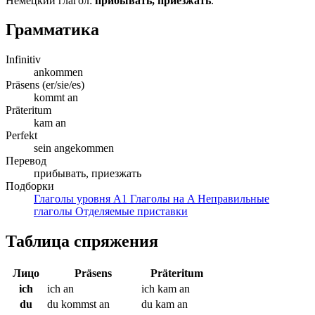
Немецкий глагол:
прибывать, приезжать
.
Грамматика
Infinitiv
ankommen
Präsens (er/sie/es)
kommt an
Präteritum
kam an
Perfekt
sein angekommen
Перевод
прибывать, приезжать
Подборки
Глаголы уровня A1
Глаголы на A
Неправильные
глаголы
Отделяемые приставки
Таблица спряжения
Лицо
Präsens
Präteritum
ich
ich an
ich kam an
du
du kommst an
du kam an