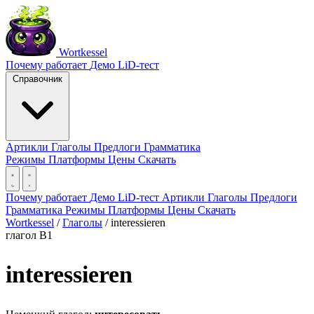
Wortkessel
Почему работает
Демо
LiD-тест
Справочник
Артикли
Глаголы
Предлоги
Грамматика
Режимы
Платформы
Цены
Скачать
Почему работает
Демо
LiD-тест
Артикли
Глаголы
Предлоги
Грамматика
Режимы
Платформы
Цены
Скачать
Wortkessel
/
Глаголы
/
interessieren
глагол
B1
interessieren