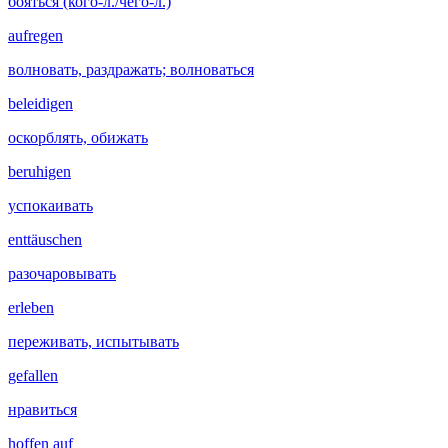
бояться (кого-л./чего-л.)
aufregen
волновать, раздражать; волноваться
beleidigen
оскорблять, обижать
beruhigen
успокаивать
enttäuschen
разочаровывать
erleben
переживать, испытывать
gefallen
нравиться
hoffen auf