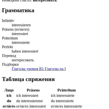
Немецкий глагол:
интересовать
.
Грамматика
Infinitiv
interessieren
Präsens (er/sie/es)
interessiert
Präteritum
interessierte
Perfekt
haben interessiert
Перевод
интересовать
Подборки
Глаголы уровня B1
Глаголы на I
Таблица спряжения
Лицо
Präsens
Präteritum
ich
ich interessiert
ich interessierte
du
du interessierenst
du interessierte
er/sie/es
er/sie/es interessiert
er/sie/es interessierte