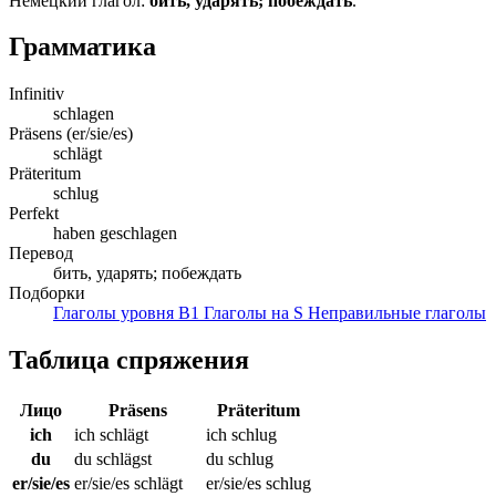
Немецкий глагол:
бить, ударять; побеждать
.
Грамматика
Infinitiv
schlagen
Präsens (er/sie/es)
schlägt
Präteritum
schlug
Perfekt
haben geschlagen
Перевод
бить, ударять; побеждать
Подборки
Глаголы уровня B1
Глаголы на S
Неправильные глаголы
Таблица спряжения
Лицо
Präsens
Präteritum
ich
ich schlägt
ich schlug
du
du schlägst
du schlug
er/sie/es
er/sie/es schlägt
er/sie/es schlug