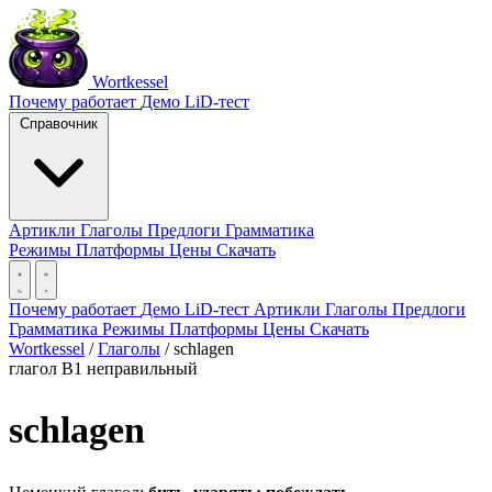
Wortkessel
Почему работает
Демо
LiD-тест
Справочник
Артикли
Глаголы
Предлоги
Грамматика
Режимы
Платформы
Цены
Скачать
Почему работает
Демо
LiD-тест
Артикли
Глаголы
Предлоги
Грамматика
Режимы
Платформы
Цены
Скачать
Wortkessel
/
Глаголы
/
schlagen
глагол
B1
неправильный
schlagen