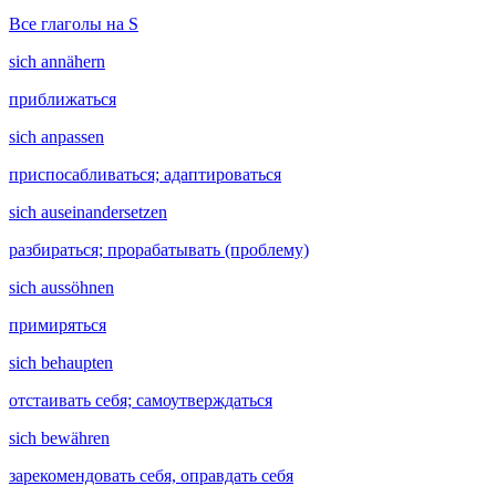
Все глаголы на S
sich annähern
приближаться
sich anpassen
приспосабливаться; адаптироваться
sich auseinandersetzen
разбираться; прорабатывать (проблему)
sich aussöhnen
примиряться
sich behaupten
отстаивать себя; самоутверждаться
sich bewähren
зарекомендовать себя, оправдать себя