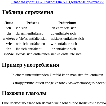
Глаголы уровня B2
Глаголы на S
Отделяемые приставки
Таблица спряжения
Лицо
Präsens
Präteritum
ich
ich sich
ich entfaltete sich
du
du sich entfaltenst
du entfaltete sich
er/sie/es
er/sie/es entfaltet sich
er/sie/es entfaltete sich
wir
wir sich entfaltenen
wir entfaltete sich
ihr
ihr sich entfaltent
ihr entfaltete sich
sie/Sie
sie/Sie sich entfaltenen
sie/Sie entfaltete sich
Пример употребления
In einem unterstützenden Umfeld kann man sich frei entfalten.
В поддерживающей среде человек может свободно раскры
Похожие глаголы
Ещё несколько глаголов из того же словарного поля или с пох