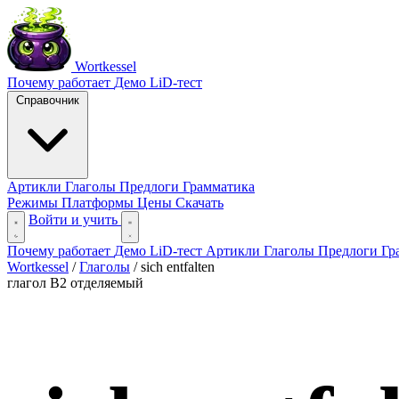
Wortkessel
Почему работает
Демо
LiD-тест
Справочник
Артикли
Глаголы
Предлоги
Грамматика
Режимы
Платформы
Цены
Скачать
Войти и учить
Почему работает
Демо
LiD-тест
Артикли
Глаголы
Предлоги
Гр
Wortkessel
/
Глаголы
/
sich entfalten
глагол
B2
отделяемый