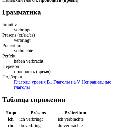
Немецкий глагол:
проводить (время)
.
Грамматика
Infinitiv
verbringen
Präsens (er/sie/es)
verbringt
Präteritum
verbrachte
Perfekt
haben verbracht
Перевод
проводить (время)
Подборки
Глаголы уровня B1
Глаголы на V
Неправильные
глаголы
Таблица спряжения
Лицо
Präsens
Präteritum
ich
ich verbringt
ich verbrachte
du
du verbringst
du verbrachte