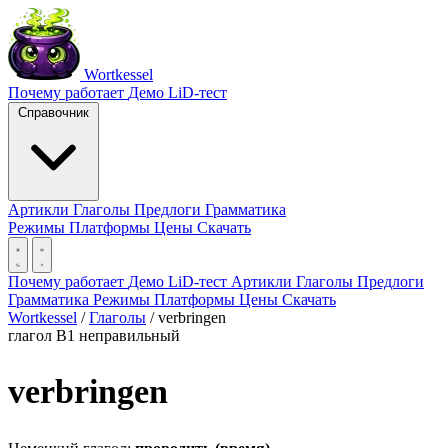
Wortkessel
Почему работает
Демо
LiD-тест
Справочник
Артикли
Глаголы
Предлоги
Грамматика
Режимы
Платформы
Цены
Скачать
Почему работает
Демо
LiD-тест
Артикли
Глаголы
Предлоги
Грамматика
Режимы
Платформы
Цены
Скачать
Wortkessel
/
Глаголы
/
verbringen
глагол
B1
неправильный
verbringen